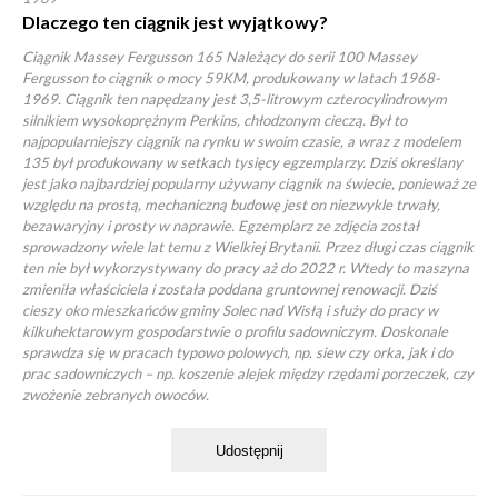
Dlaczego ten ciągnik jest wyjątkowy?
Ciągnik Massey Fergusson 165 Należący do serii 100 Massey
Fergusson to ciągnik o mocy 59KM, produkowany w latach 1968-
1969. Ciągnik ten napędzany jest 3,5-litrowym czterocylindrowym
silnikiem wysokoprężnym Perkins, chłodzonym cieczą. Był to
najpopularniejszy ciągnik na rynku w swoim czasie, a wraz z modelem
135 był produkowany w setkach tysięcy egzemplarzy. Dziś określany
jest jako najbardziej popularny używany ciągnik na świecie, ponieważ ze
względu na prostą, mechaniczną budowę jest on niezwykle trwały,
bezawaryjny i prosty w naprawie. Egzemplarz ze zdjęcia został
sprowadzony wiele lat temu z Wielkiej Brytanii. Przez długi czas ciągnik
ten nie był wykorzystywany do pracy aż do 2022 r. Wtedy to maszyna
zmieniła właściciela i została poddana gruntownej renowacji. Dziś
cieszy oko mieszkańców gminy Solec nad Wisłą i służy do pracy w
kilkuhektarowym gospodarstwie o profilu sadowniczym. Doskonale
sprawdza się w pracach typowo polowych, np. siew czy orka, jak i do
prac sadowniczych – np. koszenie alejek między rzędami porzeczek, czy
zwożenie zebranych owoców.
Udostępnij